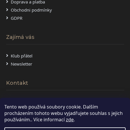
Doprava a platba
Obchodni podmínky
GDPR
Zajímá vás
Klub přátel
Newsletter
Kontakt
Plzenecká 1792/67
Tento web používá soubory cookie. Dalším
326 00 Plzeň 2 – Slovany
procházením tohoto webu vyjadřujete souhlas s jejich
+420 736 402 039
používáním.. Více informací
zde
.
obchod@euskaldun.cz