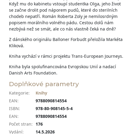
Když mu do kabinetu vstoupí studentka Olga, jeho život
se začne drolit pod náporem pudů, které do sterilních
chodeb nepatří. Román Roberta Zoly je nemilosrdným
popisem morálního volného pádu. Cestou dolů nám
nezbývá než se smát, ale co nás vlastně čeká na dně?
Z dánského originálu Balloner Forbudt přeložila Markéta
Kliková.
Kniha vychází v rámci projektu Trans-European Journeys.
Kniha byla spolufinancována Evropskou Unií a nadací
Danish Arts Foundation.
Doplňkové parametry
Kategorie
:
Knihy
EAN
:
9788090814554
ISBN
:
978-80-908145-5-4
EAN
:
9788090814554
Počet stran
:
176
Vydání
:
14.5.2026