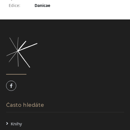
Edice
:
Danicae
Z
á
p
a
t
í
Často hledáte
Knihy