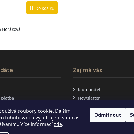
Do košíku
la Horáková
O
v
l
á
edáte
Zajímá vás
d
a
Klub přátel
c
 platba
Newsletter
í
 podmínky
používá soubory cookie. Dalším
p
Odmítnout
S
m tohoto webu vyjadřujete souhlas
r
užíváním.. Více informací
zde
.
v