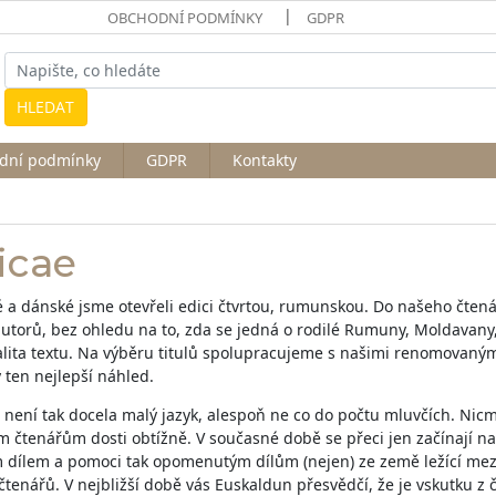
OBCHODNÍ PODMÍNKY
GDPR
HLEDAT
dní podmínky
GDPR
Kontakty
icae
é a dánské jsme otevřeli edici čtvrtou, rumunskou. Do našeho čte
utorů, bez ohledu na to, zda se jedná o rodilé Rumuny, Moldavany
valita textu. Na výběru titulů spolupracujeme s našimi renomovaným
 ten nejlepší náhled.
ení tak docela malý jazyk, alespoň ne co do počtu mluvčích. Nicméně
 čtenářům dosti obtížně. V současné době se přeci jen začínají na
m dílem a pomoci tak opomenutým dílům (nejen) ze země ležící m
čtenářů. V nejbližší době vás Euskaldun přesvědčí, že je vskutku z č