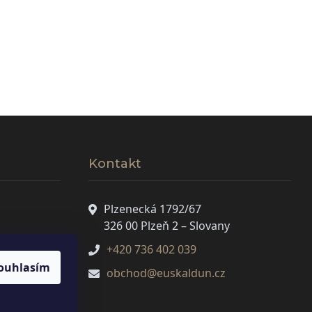
Kontakt
Plzenecká 1792/67
326 00 Plzeň 2 – Slovany
+420 736 402 039
ouhlasím
obchod@euskaldun.cz