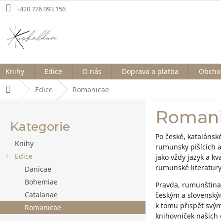
Přejít
+420 776 093 156
na
obsah
Knihy
Edice
O nás
Doprava a platba
Obcho
Edice
Romanicae
Domů
P
Roman
o
Kategorie
Přeskočit
kategorie
s
Po české, katalánsk
Knihy
rumunsky píšících a
t
Edice
jako vždy jazyk a k
rumunské literatury
r
Danicae
Bohemiae
Pravda, rumunština n
a
Catalanae
českým a slovenským
n
k tomu přispět svý
Romanicae
knihovniček našich 