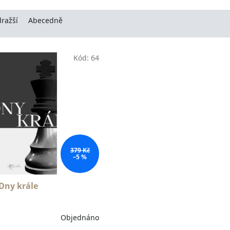
ražší
Abecedně
Kód:
64
379 Kč
–5 %
Dny krále
Objednáno