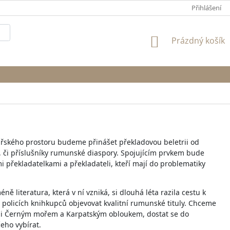
Přihlášení
NÁKUPNÍ
Prázdný košík
KOŠÍK
nářského prostoru budeme přinášet překladovou beletrii od
, či příslušníky rumunské diaspory. Spojujícím prvkem bude
i překladatelkami a překladateli, kteří mají do problematiky
 literatura, která v ní vzniká, si dlouhá léta razila cestu k
 policích knihkupců objevovat kvalitní rumunské tituly. Chceme
ezi Černým mořem a Karpatským obloukem, dostat se do
eho vybírat.